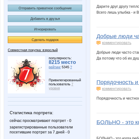
Дарите друг другу тепл
Отправить приватное сообщение
Всего лишь улыбка - и В
Добавить в друзья
Игнорировать
Добрые люди час
Сделать подарок
комментировать
Совместная покупка: взрослый
Добрые люди часто ста
популярность:
Да потому что об их душ
8215 место
рейтинг
5345
?
Привилегированный
Порядочность и
пользователь
7
уровня
комментировать
Порядочность и честнос
Статистика портрета:
сейчас просматривают портрет - 0
БОЛЬНО - это ко
зарегистрированные пользователи
посетившие портрет за 7 дней - 0
БОЛЬНО - это когда реб