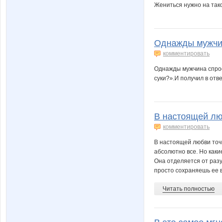
Жениться нужно на тако
Однaжды мужчин
комментировать
Однaжды мужчинa спрос
суки?».И получил в отв
В настоящей люб
комментировать
В настоящей любви точк
абсолютно все. Но каки
Она отделяется от разу
просто сохраняешь ее в
Читать полностью